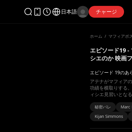
日本語
チャージ
ホーム
/
マフィアボ
ィシエのか
エピソード19 
シエのか 映画
エピソード 19のあ
アテナがマフィア
功績を横取りする
ィシエ見習いとな
秘密バレ
Marc
Kijan Simmons