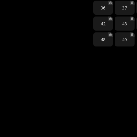
36
37
42
43
48
49