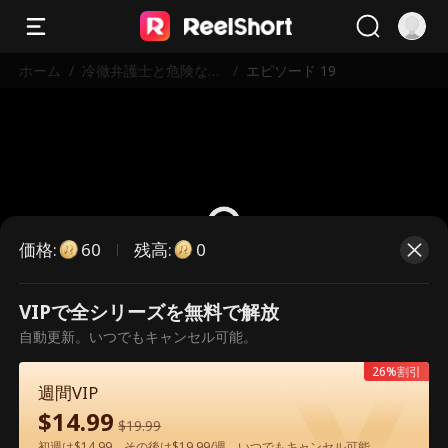
ホーム
/
冷徹弁護士と危険な愛
/
エピソード 19
の契約
価格
:
残高
:
60
0
VIPで全シリーズを無料で解放
こちらは有料のエピソードです。視
自動更新。いつでもキャンセル可能。
聴いただくには解放が必要です。
26%割引
週間VIP
$
14.99
60
今すぐ解放
$
19.99
初週は$14.99、その後は$19.99/週。いつでもキャンセル可能。