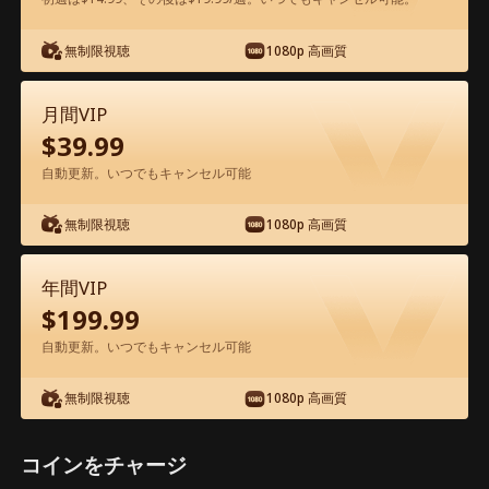
アプリ内で無料視聴可能
無制限視聴
1080p 高画質
月間VIP
$
39.99
自動更新。いつでもキャンセル可能
無制限視聴
1080p 高画質
エピソード19 - 冷徹弁護士と危険な愛の
契約 映画フル
年間VIP
$
199.99
1-50
51-60
全エピソード
自動更新。いつでもキャンセル可能
無制限視聴
1080p 高画質
19
20
21
22
23
2
コインをチャージ