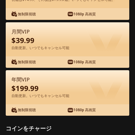
アプリ内で無料視聴可能
無制限視聴
1080p 高画質
月間VIP
$
39.99
自動更新。いつでもキャンセル可能
無制限視聴
1080p 高画質
エピソード19 - 屋台の親父は、建設王だ
った 映画フル
年間VIP
$
199.99
ドラマ別名： 
俺の父は業界の一番大物だった
自動更新。いつでもキャンセル可能
1-50
51-58
全エピソード
無制限視聴
1080p 高画質
19
20
21
22
23
2
コインをチャージ