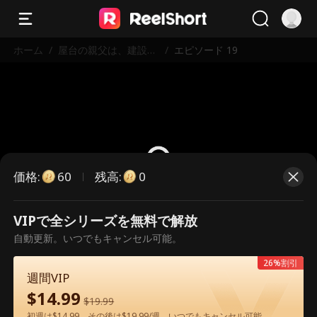
ホーム
/
屋台の親父は、建設王
/
エピソード 19
だった
価格
:
残高
:
60
0
VIPで全シリーズを無料で解放
こちらは有料のエピソードです。視
自動更新。いつでもキャンセル可能。
聴いただくには解放が必要です。
26%割引
週間VIP
$
14.99
60
今すぐ解放
$
19.99
初週は$14.99、その後は$19.99/週。いつでもキャンセル可能。