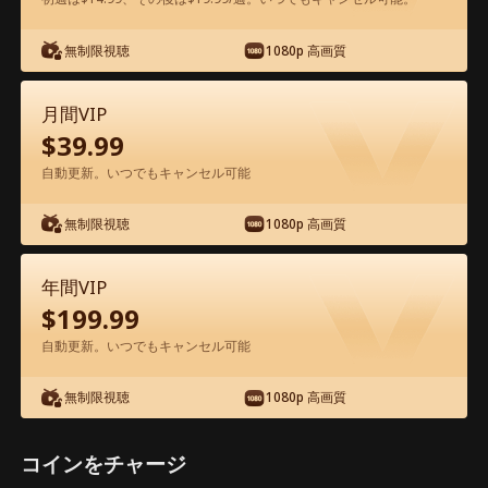
無制限視聴
1080p 高画質
アプリ内で無料視聴可能
月間VIP
$
39.99
自動更新。いつでもキャンセル可能
無制限視聴
1080p 高画質
エピソード19 - 絡み合う赤い糸 映画フ
年間VIP
ル
$
199.99
自動更新。いつでもキャンセル可能
0-49
50-86
全エピソード
無制限視聴
1080p 高画質
19
20
21
22
23
2
コインをチャージ