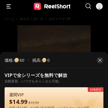
ホーム
/
絡み合う赤い糸
/
エピソード 19
価格
:
残高
:
60
0
VIPで全シリーズを無料で解放
こちらは有料のエピソードです。視
自動更新。いつでもキャンセル可能。
聴いただくには解放が必要です。
26%割引
週間VIP
$
14.99
$
19.99
60
今すぐ解放
初週は$14.99、その後は$19.99/週。いつでもキャンセル可能。