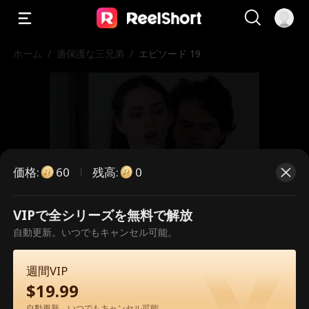
ホーム
/
過保護な三兄弟
/
エピソード 19
価格
:
残高
:
60
0
VIPで全シリーズを無料で解放
こちらは有料のエピソードです。視
自動更新。いつでもキャンセル可能。
聴いただくには解放が必要です。
週間VIP
$
19.99
60
今すぐ解放
自動更新。いつでもキャンセル可能