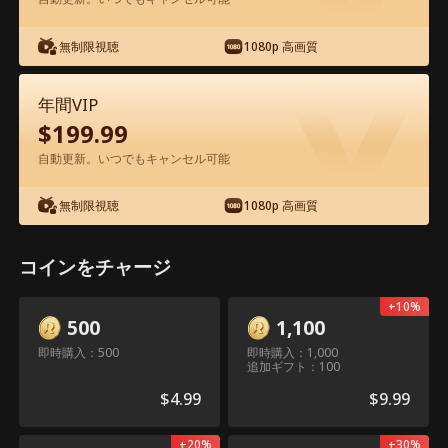
無制限視聴
1080p 高画質
アプリ内で無料視聴可能
年間VIP
$
199.99
自動更新。いつでもキャンセル可能
無制限視聴
1080p 高画質
エピソード19 - 過保護な三兄弟 映画フル
コインをチャージ
0-49
50-71
全エピソード
+
10
%
500
1,100
即時購入：500
即時購入：1,000
19
20
21
22
23
2
追加ギフト：100
$
4.99
$
9.99
+
20
%
+
30
%