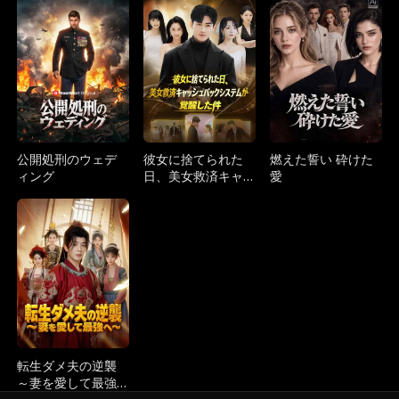
的な後悔～
双～
公開処刑のウェデ
彼女に捨てられた
燃えた誓い 砕けた
ィング
日、美女救済キャ
愛
ッシュバックシス
テムが覚醒した件
転生ダメ夫の逆襲
～妻を愛して最強