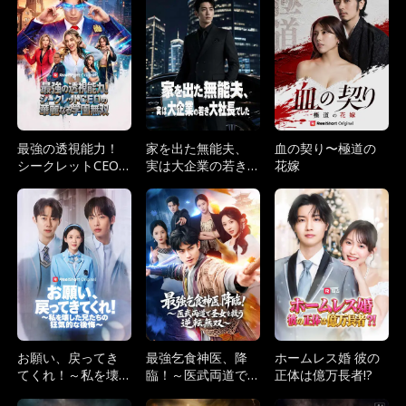
最強の透視能力！
家を出た無能夫、
血の契り〜極道の
シークレットCEO
実は大企業の若き
花嫁
の華麗なる学園無
大社長でした
双
お願い、戻ってき
最強乞食神医、降
ホームレス婚 彼の
てくれ！～私を壊
臨！～医武両道で
正体は億万長者!?
した兄たちの狂気
圣女を救う逆転無