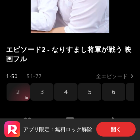
エピソード2 - なりすまし将軍が戦う 映
画フル
1-50
51-77
全エピソード
2
3
4
5
6
7
開く
アプリ限定：無料ロック解除
共有
1.1k
2.2k