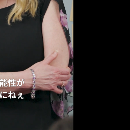
能性が
にねぇ