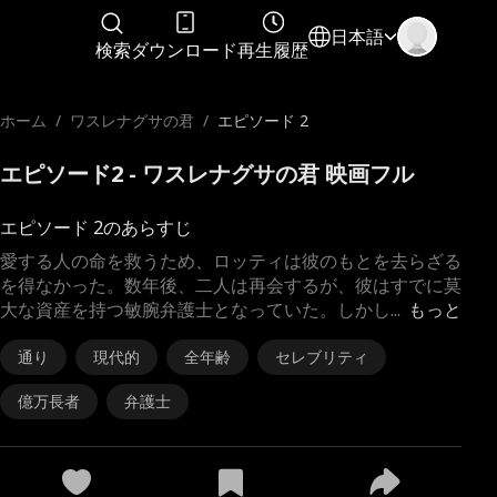
日本語
検索
ダウンロード
再生履歴
ホーム
/
ワスレナグサの君
/
エピソード 2
エピソード2 - ワスレナグサの君 映画フル
エピソード 2のあらすじ
愛する人の命を救うため、ロッティは彼のもとを去らざる
を得なかった。数年後、二人は再会するが、彼はすでに莫
大な資産を持つ敏腕弁護士となっていた。しかし
...
もっと
通り
現代的
全年齢
セレブリティ
億万長者
弁護士