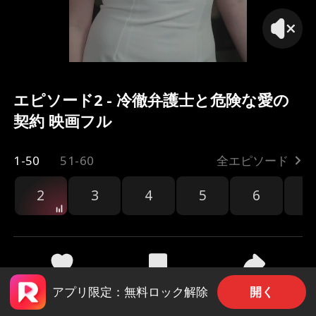
エピソード2 - 冷徹弁護士と危険な愛の
契約 映画フル
1-50
51-60
全エピソード
2
3
4
5
6
7
共有
109
916
開く
アプリ限定：無料ロック解除