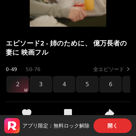
エピソード2 - 姉のために、 億万長者の
妻に 映画フル
0-49
50-76
全エピソード
2
3
4
5
6
7
共有
1.8k
1.3k
開く
アプリ限定：無料ロック解除