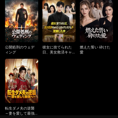
的な後悔～
双～
公開処刑のウェデ
彼女に捨てられた
燃えた誓い 砕けた
ィング
日、美女救済キャ
愛
ッシュバックシス
テムが覚醒した件
転生ダメ夫の逆襲
～妻を愛して最強