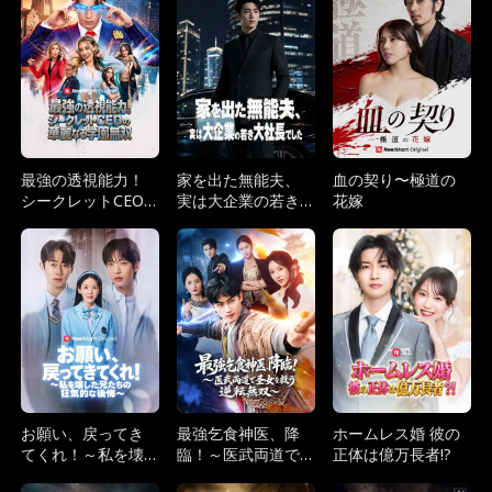
最強の透視能力！
家を出た無能夫、
血の契り〜極道の
シークレットCEO
実は大企業の若き
花嫁
の華麗なる学園無
大社長でした
双
お願い、戻ってき
最強乞食神医、降
ホームレス婚 彼の
てくれ！～私を壊
臨！～医武両道で
正体は億万長者!?
した兄たちの狂気
圣女を救う逆転無