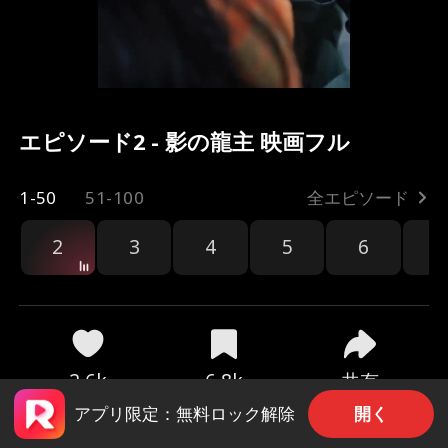
エピソード2 - 影の龍主 映画フル
1-50
51-100
全エピソード
2
3
4
5
6
7
共有
2.6k
6.8k
開く
アプリ限定：無料ロック解除