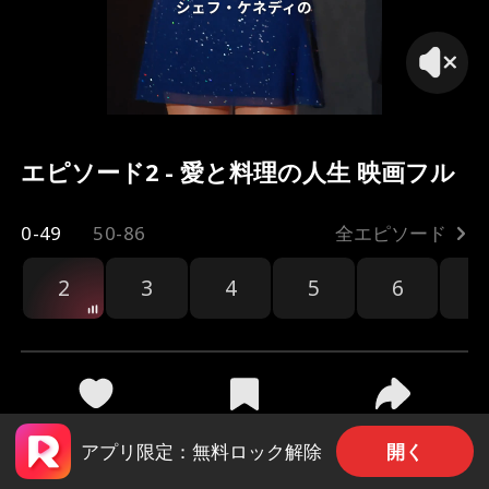
シェフ・ケネディの
エピソード2 - 愛と料理の人生 映画フル
0-49
50-86
全エピソード
2
3
4
5
6
7
共有
691
1k
開く
アプリ限定：無料ロック解除