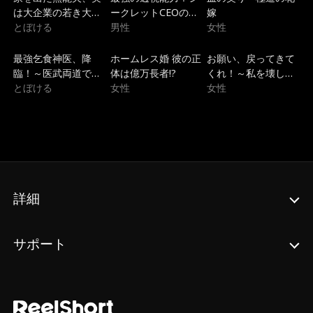
は大企業の若き大社
ークレットCEOの華
嫁
長でした
とぼける
麗なる学園無双
男性
女性
トレンド
トレンド
トレンド
最強乞食神医、降
ホームレス婚 彼の正
お願い、戻ってきて
臨！～医武両道で圣
体は億万長者!?
くれ！～私を壊した
女を救う逆転無双～
とぼける
女性
兄たちの狂気的な後
女性
悔～
詳細
サポート