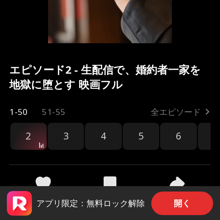
エピソード2 - 生配信で、婚約者一家を
地獄に堕とす 映画フル
1-50
51-55
全エピソード
2
3
4
5
6
7
共有
90
1.6k
開く
アプリ限定：無料ロック解除