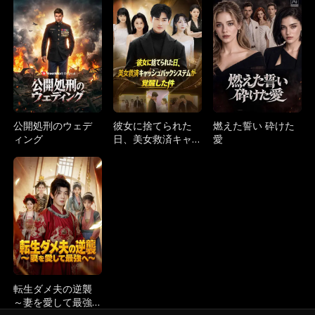
的な後悔～
双～
公開処刑のウェデ
彼女に捨てられた
燃えた誓い 砕けた
ィング
日、美女救済キャ
愛
ッシュバックシス
テムが覚醒した件
転生ダメ夫の逆襲
～妻を愛して最強