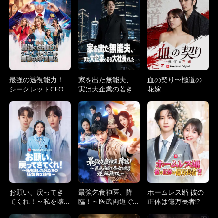
最強の透視能力！
家を出た無能夫、
血の契り〜極道の
シークレットCEO
実は大企業の若き
花嫁
の華麗なる学園無
大社長でした
双
お願い、戻ってき
最強乞食神医、降
ホームレス婚 彼の
てくれ！～私を壊
臨！～医武両道で
正体は億万長者!?
した兄たちの狂気
圣女を救う逆転無