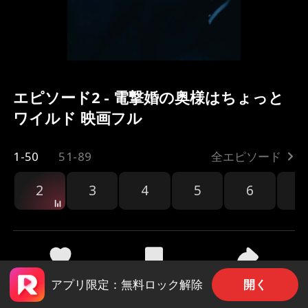
エピソード2 - 電撃婚の奥様はちょっと
ワイルド 映画フル
1-50
51-89
全エピソード
2
3
4
5
6
7
共有
216
4.2k
開く
アプリ限定：無料ロック解除