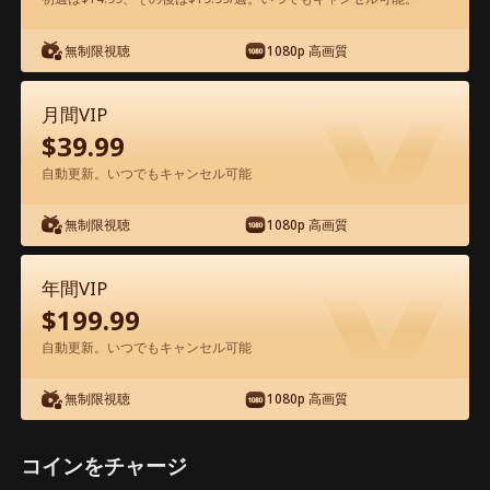
アプリ内で無料視聴可能
無制限視聴
1080p 高画質
月間VIP
$
39.99
自動更新。いつでもキャンセル可能
無制限視聴
1080p 高画質
エピソード20 - リベンジコード 映画フ
ル
年間VIP
$
199.99
1-34
全エピソード
自動更新。いつでもキャンセル可能
無制限視聴
1080p 高画質
20
21
22
23
24
2
コインをチャージ