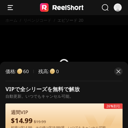
ホーム
/
リベンジコード
/
エピソード 20
価格
:
残高
:
60
0
VIPで全シリーズを無料で解放
こちらは有料のエピソードです。視
自動更新。いつでもキャンセル可能。
聴いただくには解放が必要です。
26%割引
週間VIP
$
14.99
60
今すぐ解放
$
19.99
初週は$14.99、その後は$19.99/週。いつでもキャンセル可能。