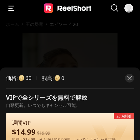
ホーム
/
王の帰還
/
エピソード 20
価格
:
残高
:
60
0
VIPで全シリーズを無料で解放
こちらは有料のエピソードです。視
自動更新。いつでもキャンセル可能。
聴いただくには解放が必要です。
26%割引
週間VIP
$
14.99
$
19.99
60
今すぐ解放
初週は$14.99、その後は$19.99/週。いつでもキャンセル可能。