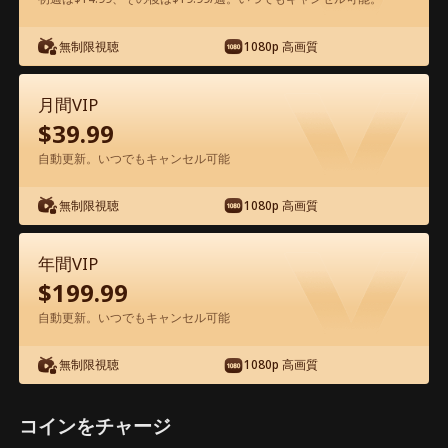
無制限視聴
1080p 高画質
アプリ内で無料視聴可能
月間VIP
$
39.99
自動更新。いつでもキャンセル可能
無制限視聴
1080p 高画質
エピソード20 - 王の帰還 映画フル
年間VIP
$
199.99
0-49
50-74
全エピソード
自動更新。いつでもキャンセル可能
20
21
22
23
24
2
無制限視聴
1080p 高画質
コインをチャージ