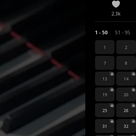
2.3k
1 - 50
51 - 95
1
2
7
8
13
14
19
20
25
26
31
32