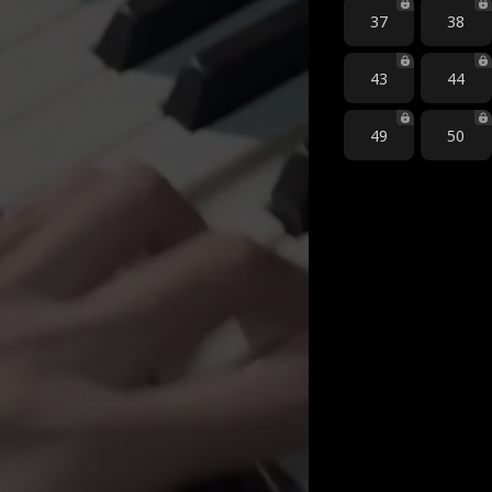
37
38
43
44
49
50