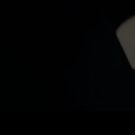
価格
:
残高
:
60
0