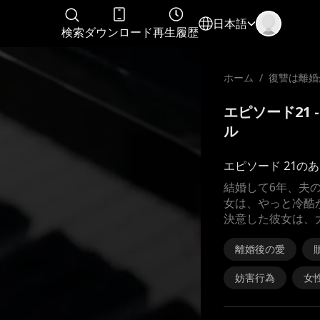
日本語
検索
ダウンロード
再生履歴
ホーム
/
復讐は離婚
エピソード21 
ル
エピソード 21の
結婚して6年、夫
女は、やっと冷酷
決意した彼女は、
離婚後の愛
妨害行為
女