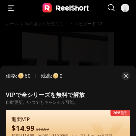
ホーム
/
私の盗まれた億万長者
/
エピソード 22
人生
価格
:
残高
:
60
0
VIPで全シリーズを無料で解放
こちらは有料のエピソードです。視
自動更新。いつでもキャンセル可能。
聴いただくには解放が必要です。
26%割引
週間VIP
$
14.99
$
19.99
60
今すぐ解放
初週は$14.99、その後は$19.99/週。いつでもキャンセル可能。