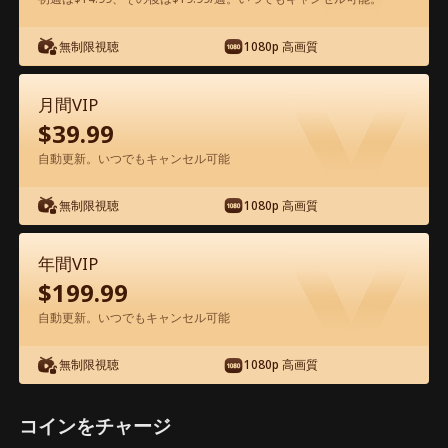
無制限視聴
1080p 高画質
アプリ内で無料視聴可能
月間VIP
$
39.99
自動更新。いつでもキャンセル可能
無制限視聴
1080p 高画質
エピソード22 - 私の盗まれた億万長者人
年間VIP
生 映画フル
$
199.99
自動更新。いつでもキャンセル可能
0-49
50-75
全エピソード
無制限視聴
1080p 高画質
22
23
24
25
26
2
コインをチャージ