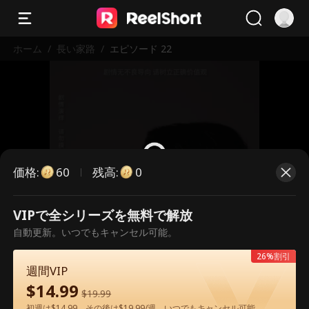
ホーム
/
長い家路
/
エピソード 22
価格
:
残高
:
60
0
VIPで全シリーズを無料で解放
こちらは有料のエピソードです。視
自動更新。いつでもキャンセル可能。
聴いただくには解放が必要です。
26%割引
週間VIP
$
14.99
60
今すぐ解放
$
19.99
初週は$14.99、その後は$19.99/週。いつでもキャンセル可能。