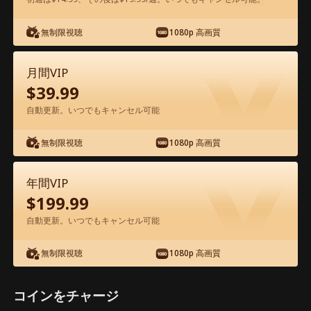
アプリ内で無料視聴可能
無制限視聴
1080p 高画質
月間VIP
$
39.99
自動更新。いつでもキャンセル可能
無制限視聴
1080p 高画質
エピソード22 - 長い家路 映画フル
年間VIP
$
199.99
1-50
51-60
全エピソード
自動更新。いつでもキャンセル可能
22
23
24
25
26
2
無制限視聴
1080p 高画質
コインをチャージ