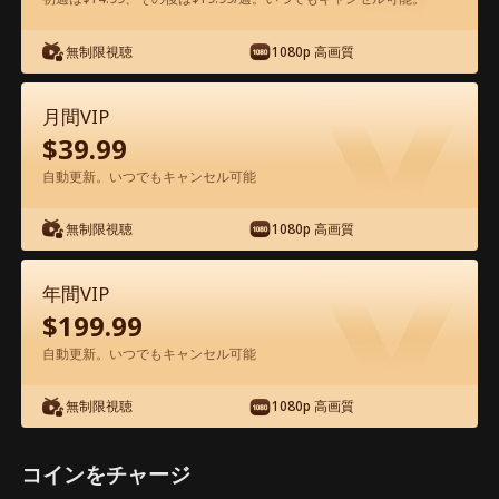
アプリ内で無料視聴可能
無制限視聴
1080p 高画質
月間VIP
$
39.99
自動更新。いつでもキャンセル可能
無制限視聴
1080p 高画質
エピソード23 - 失われた記憶と裏切りの
中で〜愛と運命のリベンジ 映画フル
年間VIP
$
199.99
1-50
51-78
全エピソード
自動更新。いつでもキャンセル可能
無制限視聴
1080p 高画質
23
24
25
26
27
2
コインをチャージ