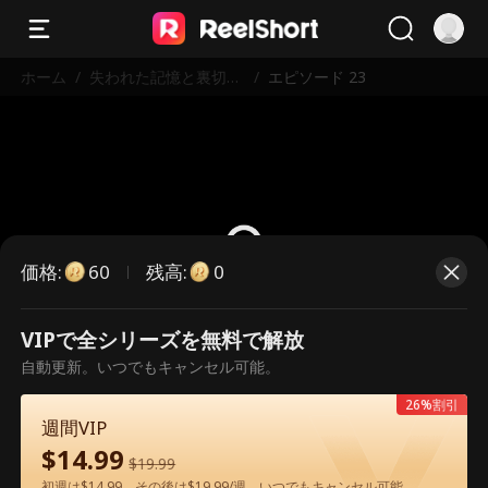
ホーム
/
失われた記憶と裏切り
/
エピソード 23
の中で〜愛と運命のリ
ベンジ
価格
:
残高
:
60
0
VIPで全シリーズを無料で解放
こちらは有料のエピソードです。視
自動更新。いつでもキャンセル可能。
聴いただくには解放が必要です。
26%割引
週間VIP
$
14.99
60
今すぐ解放
$
19.99
初週は$14.99、その後は$19.99/週。いつでもキャンセル可能。