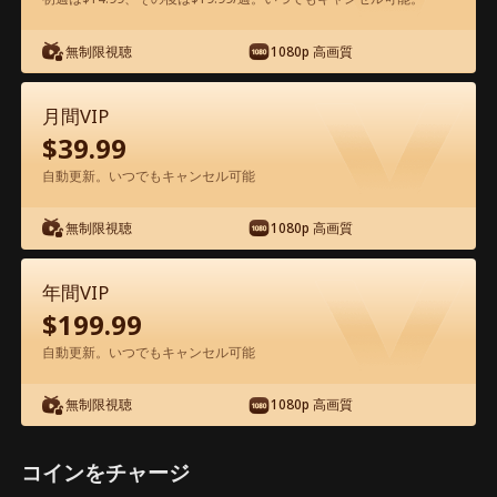
アプリ内で無料視聴可能
無制限視聴
1080p 高画質
月間VIP
$
39.99
自動更新。いつでもキャンセル可能
無制限視聴
1080p 高画質
エピソード23 - 屋台の親父は、建設王だ
った 映画フル
年間VIP
$
199.99
ドラマ別名： 
俺の父は業界の一番大物だった
自動更新。いつでもキャンセル可能
1-50
51-58
全エピソード
無制限視聴
1080p 高画質
23
24
25
26
27
2
コインをチャージ