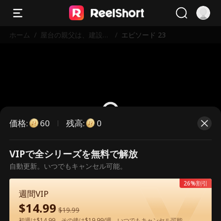
ホーム
/
屋台の親父は、建設王
/
エピソード 23
だった
価格
:
残高
:
60
0
VIPで全シリーズを無料で解放
こちらは有料のエピソードです。視
自動更新。いつでもキャンセル可能。
聴いただくには解放が必要です。
26%割引
週間VIP
$
14.99
60
今すぐ解放
$
19.99
初週は$14.99、その後は$19.99/週。いつでもキャンセル可能。