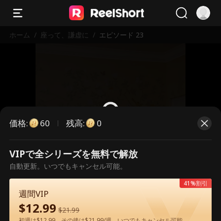
ホーム
/
座って、謙虚に
/
エピソード 23
価格
:
残高
:
60
0
VIPで全シリーズを無料で解放
こちらは有料のエピソードです。視
自動更新。いつでもキャンセル可能。
聴いただくには解放が必要です。
41%割引
週間VIP
$
12.99
60
今すぐ解放
$
21.99
初週は$12.99、その後は$21.99/週。いつでもキャンセル可能。