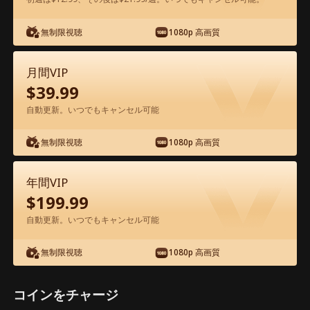
アプリ内で無料視聴可能
無制限視聴
1080p 高画質
月間VIP
$
39.99
自動更新。いつでもキャンセル可能
無制限視聴
1080p 高画質
エピソード23 - 座って、謙虚に 映画フ
ル
年間VIP
$
199.99
0-49
50-77
全エピソード
自動更新。いつでもキャンセル可能
無制限視聴
1080p 高画質
23
24
25
26
27
2
コインをチャージ