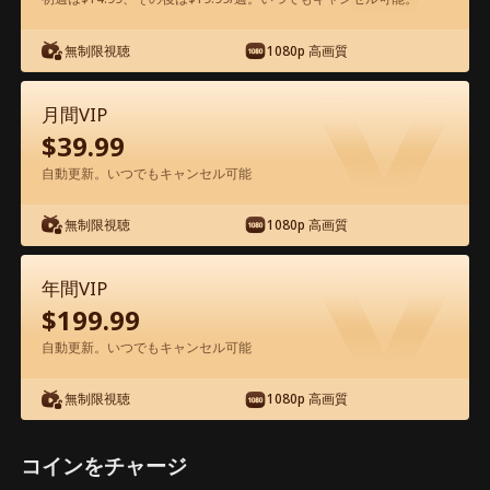
アプリ内で無料視聴可能
無制限視聴
1080p 高画質
月間VIP
$
39.99
自動更新。いつでもキャンセル可能
無制限視聴
1080p 高画質
エピソード23 - 美しき秘書と億万長者の
秘密 映画フル
年間VIP
$
199.99
0-49
50-92
全エピソード
自動更新。いつでもキャンセル可能
無制限視聴
1080p 高画質
23
24
25
26
27
2
コインをチャージ