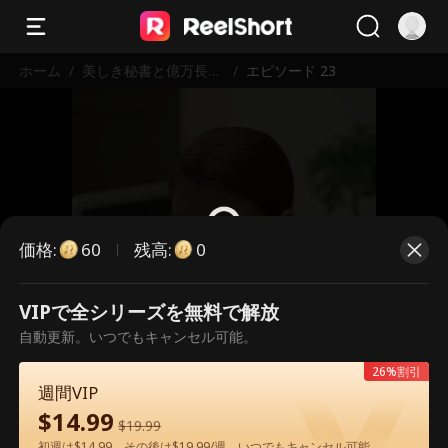
ホーム
/
美しき秘書と億万長者
/
エピソード 23
の秘密
価格
:
残高
:
60
0
VIPで全シリーズを無料で解放
こちらは有料のエピソードです。視
自動更新。いつでもキャンセル可能。
聴いただくには解放が必要です。
26%割引
週間VIP
$
14.99
60
今すぐ解放
$
19.99
初週は$14.99、その後は$19.99/週。いつでもキャンセル可能。