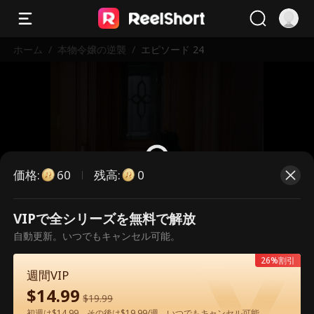
ホーム
/
本物令嬢の逆襲
/
エピソード 24
価格
:
残高
:
60
0
VIPで全シリーズを無料で解放
こちらは有料のエピソードです。視
自動更新。いつでもキャンセル可能。
聴いただくには解放が必要です。
26%割引
週間VIP
$
14.99
60
今すぐ解放
$
19.99
初週は$14.99、その後は$19.99/週。いつでもキャンセル可能。