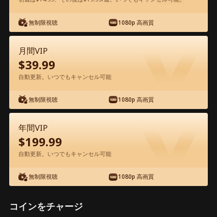
アプリ内で無料視聴可能
無制限視聴
1080p 高画質
月間VIP
$
39.99
自動更新。いつでもキャンセル可能
無制限視聴
1080p 高画質
エピソード24 - 本物令嬢の逆襲 映画フル
年間VIP
$
199.99
1-50
51-72
全エピソード
自動更新。いつでもキャンセル可能
24
25
26
27
28
2
無制限視聴
1080p 高画質
コインをチャージ