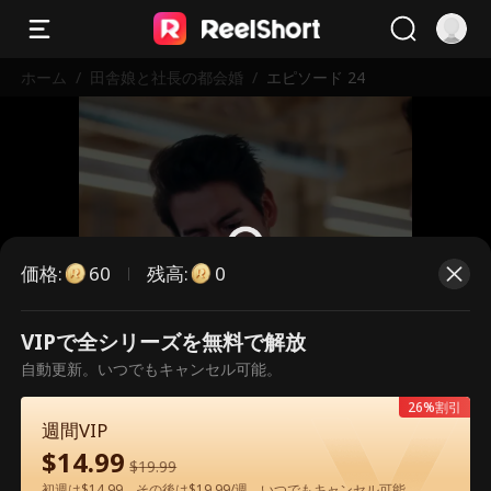
ホーム
/
田舎娘と社長の都会婚
/
エピソード 24
価格
:
残高
:
60
0
VIPで全シリーズを無料で解放
こちらは有料のエピソードです。視
自動更新。いつでもキャンセル可能。
聴いただくには解放が必要です。
26%割引
週間VIP
$
14.99
60
今すぐ解放
$
19.99
初週は$14.99、その後は$19.99/週。いつでもキャンセル可能。