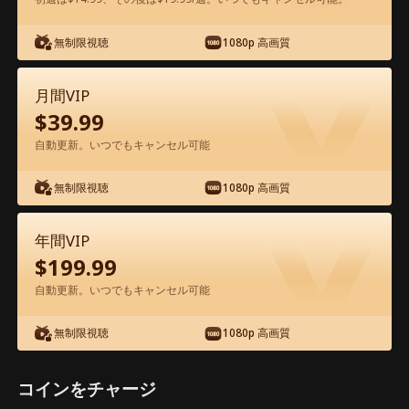
アプリ内で無料視聴可能
無制限視聴
1080p 高画質
月間VIP
$
39.99
自動更新。いつでもキャンセル可能
無制限視聴
1080p 高画質
エピソード24 - 田舎娘と社長の都会婚 映
画フル
年間VIP
$
199.99
0-49
50-77
全エピソード
自動更新。いつでもキャンセル可能
無制限視聴
1080p 高画質
24
25
26
27
28
2
コインをチャージ