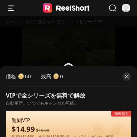
ホーム
/
夫の二重生活〜 億万
/
エピソード 25
長者の正体を暴く！〜
価格
:
残高
:
60
0
VIPで全シリーズを無料で解放
こちらは有料のエピソードです。視
自動更新。いつでもキャンセル可能。
聴いただくには解放が必要です。
26%割引
週間VIP
$
14.99
60
今すぐ解放
$
19.99
初週は$14.99、その後は$19.99/週。いつでもキャンセル可能。