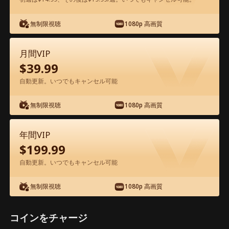
アプリ内で無料視聴可能
無制限視聴
1080p 高画質
月間VIP
$
39.99
自動更新。いつでもキャンセル可能
無制限視聴
1080p 高画質
エピソード25 - 夫の二重生活〜 億万長者
の正体を暴く！〜 映画フル
年間VIP
$
199.99
1-50
51-60
全エピソード
自動更新。いつでもキャンセル可能
無制限視聴
1080p 高画質
25
26
27
28
29
3
コインをチャージ