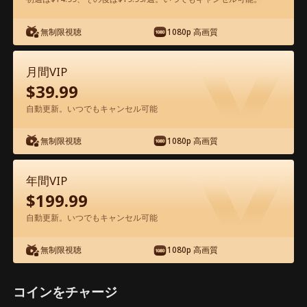
アプリ内で無料視聴可能
無制限視聴
1080p 高画質
月間VIP
$
39.99
自動更新。いつでもキャンセル可能
無制限視聴
1080p 高画質
エピソード25 - 生配信で、婚約者一家を
地獄に堕とす 映画フル
年間VIP
$
199.99
1-50
51-55
全エピソード
自動更新。いつでもキャンセル可能
無制限視聴
1080p 高画質
25
26
27
28
29
3
コインをチャージ