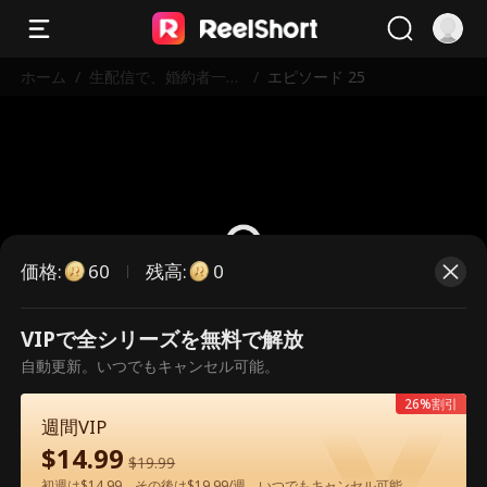
ホーム
/
生配信で、婚約者一家
/
エピソード 25
を地獄に堕とす
価格
:
残高
:
60
0
VIPで全シリーズを無料で解放
こちらは有料のエピソードです。視
自動更新。いつでもキャンセル可能。
聴いただくには解放が必要です。
26%割引
週間VIP
$
14.99
60
今すぐ解放
$
19.99
初週は$14.99、その後は$19.99/週。いつでもキャンセル可能。