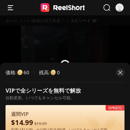
ホーム
/
パパ候補は億万長者！
/
エピソード 26
価格
:
残高
:
60
0
VIPで全シリーズを無料で解放
こちらは有料のエピソードです。視
自動更新。いつでもキャンセル可能。
聴いただくには解放が必要です。
26%割引
週間VIP
$
14.99
60
今すぐ解放
$
19.99
初週は$14.99、その後は$19.99/週。いつでもキャンセル可能。