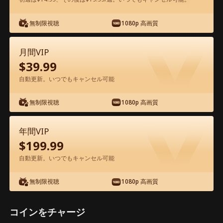
アプリ内で無料視聴可能
無制限視聴
1080p 高画質
月間VIP
$
39.99
自動更新。いつでもキャンセル可能
無制限視聴
1080p 高画質
エピソード26 - パパ候補は億万長者！ 映
画フル
年間VIP
$
199.99
1-50
51-69
全エピソード
自動更新。いつでもキャンセル可能
無制限視聴
1080p 高画質
26
27
28
29
30
3
コインをチャージ