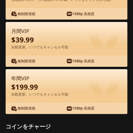
アプリ内で無料視聴可能
無制限視聴
1080p 高画質
月間VIP
$
39.99
自動更新。いつでもキャンセル可能
無制限視聴
1080p 高画質
エピソード26 - 億万長者のマスカレード
映画フル
年間VIP
$
199.99
0-49
50-79
全エピソード
自動更新。いつでもキャンセル可能
無制限視聴
1080p 高画質
26
27
28
29
30
3
コインをチャージ