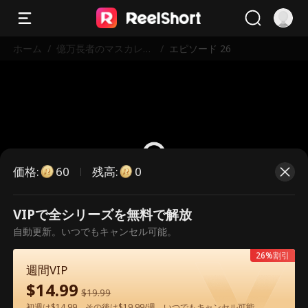
ホーム
/
億万長者のマスカレー
/
エピソード 26
ド
価格
:
残高
:
60
0
VIPで全シリーズを無料で解放
こちらは有料のエピソードです。視
自動更新。いつでもキャンセル可能。
聴いただくには解放が必要です。
26%割引
週間VIP
$
14.99
60
今すぐ解放
$
19.99
初週は$14.99、その後は$19.99/週。いつでもキャンセル可能。