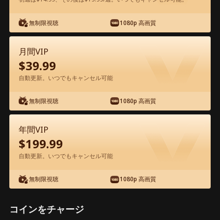
アプリ内で無料視聴可能
無制限視聴
1080p 高画質
月間VIP
$
39.99
自動更新。いつでもキャンセル可能
無制限視聴
1080p 高画質
エピソード26 - 実は億万長者！？警備員
の父が隠していた秘密 映画フル
年間VIP
$
199.99
1-50
51-80
全エピソード
自動更新。いつでもキャンセル可能
無制限視聴
1080p 高画質
26
27
28
29
30
3
コインをチャージ