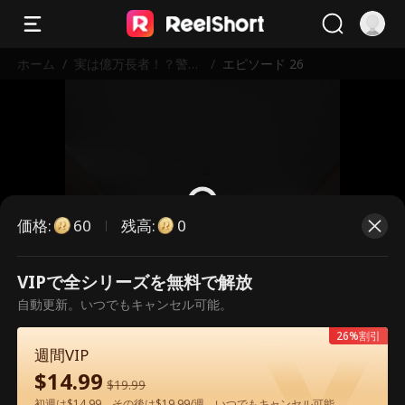
ホーム
/
実は億万長者！？警備
/
エピソード 26
員の父が隠していた秘
密
価格
:
残高
:
60
0
VIPで全シリーズを無料で解放
こちらは有料のエピソードです。視
自動更新。いつでもキャンセル可能。
聴いただくには解放が必要です。
26%割引
週間VIP
$
14.99
60
今すぐ解放
$
19.99
初週は$14.99、その後は$19.99/週。いつでもキャンセル可能。