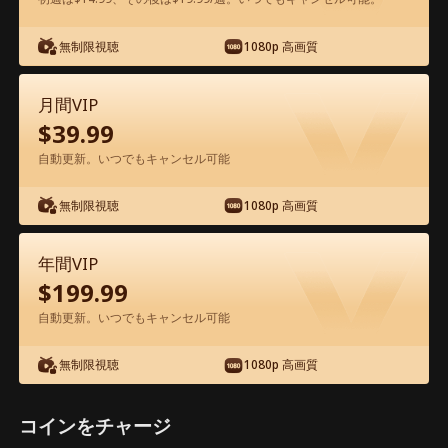
無制限視聴
1080p 高画質
アプリ内で無料視聴可能
月間VIP
$
39.99
自動更新。いつでもキャンセル可能
無制限視聴
1080p 高画質
エピソード26 - 富豪と偽りの花嫁〜命懸
年間VIP
けの賭け 映画フル
$
199.99
自動更新。いつでもキャンセル可能
0-49
50-76
全エピソード
無制限視聴
1080p 高画質
26
27
28
29
30
3
コインをチャージ