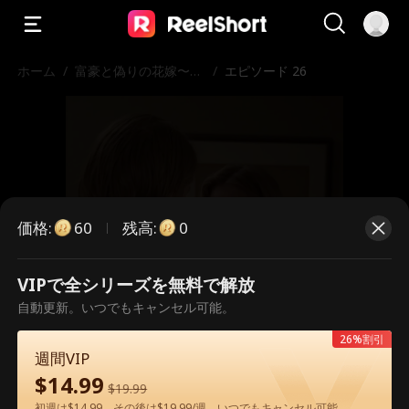
ホーム
/
富豪と偽りの花嫁〜命
/
エピソード 26
懸けの賭け
価格
:
残高
:
60
0
VIPで全シリーズを無料で解放
こちらは有料のエピソードです。視
自動更新。いつでもキャンセル可能。
聴いただくには解放が必要です。
26%割引
週間VIP
$
14.99
$
19.99
60
今すぐ解放
初週は$14.99、その後は$19.99/週。いつでもキャンセル可能。