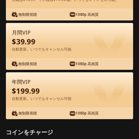
無制限視聴
1080p 高画質
アプリ内で無料視聴可能
月間VIP
$
39.99
自動更新。いつでもキャンセル可能
無制限視聴
1080p 高画質
エピソード27 - 冷徹弁護士と危険な愛の
年間VIP
契約 映画フル
$
199.99
自動更新。いつでもキャンセル可能
1-50
51-60
全エピソード
無制限視聴
1080p 高画質
27
28
29
30
31
3
コインをチャージ