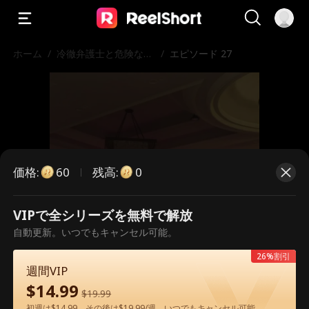
ホーム
/
冷徹弁護士と危険な愛
/
エピソード 27
の契約
価格
:
残高
:
60
0
VIPで全シリーズを無料で解放
こちらは有料のエピソードです。視
自動更新。いつでもキャンセル可能。
聴いただくには解放が必要です。
26%割引
週間VIP
$
14.99
$
19.99
60
今すぐ解放
初週は$14.99、その後は$19.99/週。いつでもキャンセル可能。