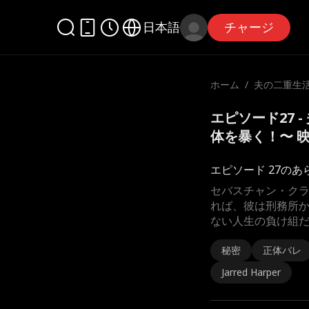
日本語
チャージ
ホーム
/
夫の二重生活
正体を暴く
エピソード27 
体を暴く！〜 
エピソード 27のあ
セバスチャン・ク
れば、彼は刑務所
ない人生の負け組
秘密
正体バレ
Jarred Harper