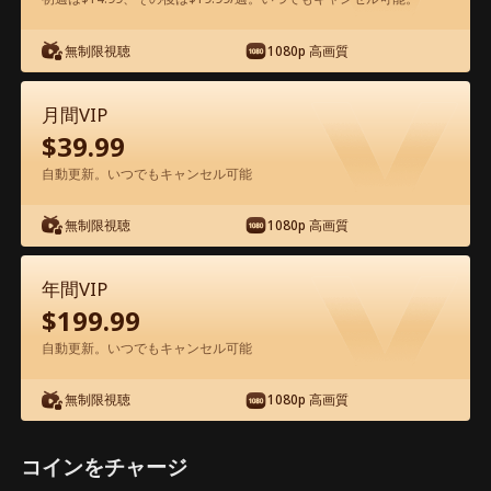
アプリ内で無料視聴可能
無制限視聴
1080p 高画質
月間VIP
$
39.99
自動更新。いつでもキャンセル可能
無制限視聴
1080p 高画質
エピソード27 - 美しき秘書と億万長者の
秘密 映画フル
年間VIP
$
199.99
0-49
50-92
全エピソード
自動更新。いつでもキャンセル可能
無制限視聴
1080p 高画質
27
28
29
30
31
3
コインをチャージ