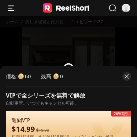
ホーム
/
美しき秘書と億万長者
/
エピソード 27
の秘密
価格
:
残高
:
60
0
VIPで全シリーズを無料で解放
こちらは有料のエピソードです。視
自動更新。いつでもキャンセル可能。
聴いただくには解放が必要です。
26%割引
週間VIP
$
14.99
60
今すぐ解放
$
19.99
初週は$14.99、その後は$19.99/週。いつでもキャンセル可能。