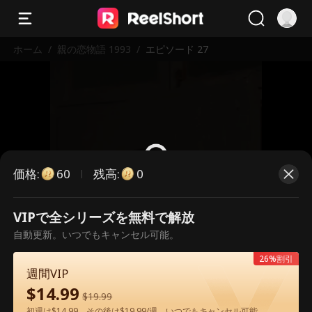
ホーム
/
親の恋物語 1993
/
エピソード 27
価格
:
残高
:
60
0
VIPで全シリーズを無料で解放
こちらは有料のエピソードです。視
自動更新。いつでもキャンセル可能。
聴いただくには解放が必要です。
26%割引
週間VIP
$
14.99
60
今すぐ解放
$
19.99
初週は$14.99、その後は$19.99/週。いつでもキャンセル可能。