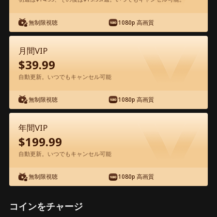
アプリ内で無料視聴可能
無制限視聴
1080p 高画質
月間VIP
$
39.99
自動更新。いつでもキャンセル可能
無制限視聴
1080p 高画質
エピソード27 - 親の恋物語 1993 映画フ
ル
年間VIP
$
199.99
1-50
51-86
全エピソード
自動更新。いつでもキャンセル可能
無制限視聴
1080p 高画質
27
28
29
30
31
3
コインをチャージ