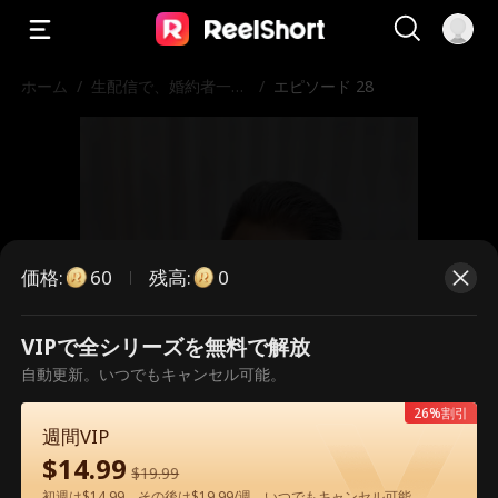
ホーム
/
生配信で、婚約者一家
/
エピソード 28
を地獄に堕とす
価格
:
残高
:
60
0
VIPで全シリーズを無料で解放
こちらは有料のエピソードです。視
自動更新。いつでもキャンセル可能。
聴いただくには解放が必要です。
26%割引
週間VIP
$
14.99
$
19.99
60
今すぐ解放
初週は$14.99、その後は$19.99/週。いつでもキャンセル可能。