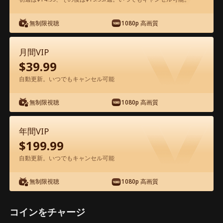
無制限視聴
1080p 高画質
アプリ内で無料視聴可能
月間VIP
$
39.99
自動更新。いつでもキャンセル可能
無制限視聴
1080p 高画質
エピソード28 - 生配信で、婚約者一家を
年間VIP
地獄に堕とす 映画フル
$
199.99
自動更新。いつでもキャンセル可能
1-50
51-55
全エピソード
無制限視聴
1080p 高画質
28
29
30
31
32
3
コインをチャージ