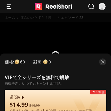
ホーム
/
運命のいたずら？厲社
/
エピソード 28
長の甘すぎる愛
価格
:
残高
:
60
0
VIPで全シリーズを無料で解放
こちらは有料のエピソードです。視
自動更新。いつでもキャンセル可能。
聴いただくには解放が必要です。
26%割引
週間VIP
$
14.99
60
今すぐ解放
$
19.99
初週は$14.99、その後は$19.99/週。いつでもキャンセル可能。