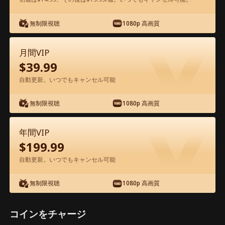
アプリ内で無料視聴可能
無制限視聴
1080p 高画質
月間VIP
$
39.99
自動更新。いつでもキャンセル可能
無制限視聴
1080p 高画質
エピソード28 - 運命のいたずら？厲社長
の甘すぎる愛 映画フル
年間VIP
$
199.99
1-50
51-100
全エピソード
自動更新。いつでもキャンセル可能
無制限視聴
1080p 高画質
28
29
30
31
32
3
コインをチャージ