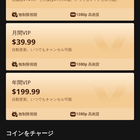
アプリ内で無料視聴可能
無制限視聴
1080p 高画質
月間VIP
$
39.99
自動更新。いつでもキャンセル可能
無制限視聴
1080p 高画質
エピソード29 - パパ候補は億万長者！ 映
画フル
年間VIP
$
199.99
1-50
51-69
全エピソード
自動更新。いつでもキャンセル可能
無制限視聴
1080p 高画質
29
30
31
32
33
3
コインをチャージ