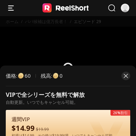
ホーム
/
パパ候補は億万長者！
/
エピソード 29
価格
:
残高
:
60
0
VIPで全シリーズを無料で解放
こちらは有料のエピソードです。視
自動更新。いつでもキャンセル可能。
聴いただくには解放が必要です。
26%割引
週間VIP
$
14.99
60
今すぐ解放
$
19.99
初週は$14.99、その後は$19.99/週。いつでもキャンセル可能。