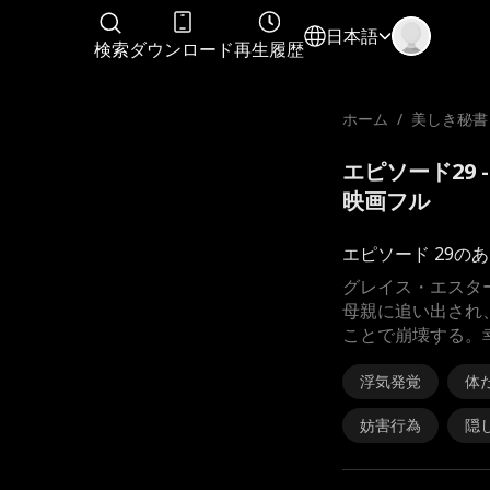
日本語
検索
ダウンロード
再生履歴
ホーム
/
美しき秘書
密
エピソード29
映画フル
エピソード 29の
グレイス・エスタ
母親に追い出され
ことで崩壊する。
浮気発覚
体
妨害行為
隠