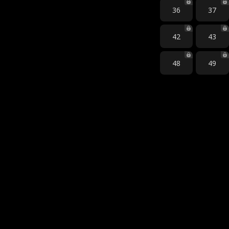
36
37
42
43
48
49