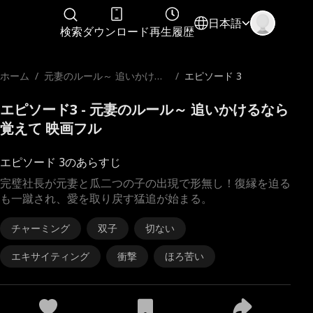
日本語
検索
ダウンロード
再生履歴
ホーム
/
元妻のルール～ 追いかける
/
エピソード 3
なら覚えて
エピソード3 - 元妻のルール～ 追いかけるなら
覚えて 映画フル
エピソード 3のあらすじ
完璧社長が元妻と瓜二つの子の出現で形無し！復縁を迫る
も一蹴され、愛を取り戻す猛追が始まる。
チャーミング
双子
切ない
エキサイティング
衝撃
ほろ苦い