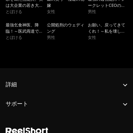
は大企業の若き大社
嫁
ークレットCEOの華
長でした
とぼける
女性
麗なる学園無双
男性
トレンド
吹き替え
トレンド
最強乞食神医、降
公開処刑のウェディ
お願い、戻ってきて
臨！～医武両道で圣
ング
くれ！～私を壊した
女を救う逆転無双～
とぼける
男性
兄たちの狂気的な後
女性
悔～
詳細
サポート