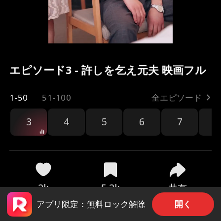
エピソード3 - 許しを乞え元夫 映画フル
1-50
51-100
全エピソード
3
4
5
6
7
8
共有
2k
5.3k
開く
アプリ限定：無料ロック解除