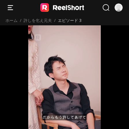
ホーム
/
許しを乞え元夫
/
エピソード 3