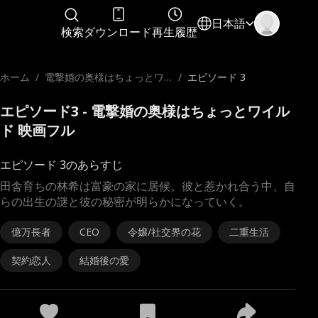
日本語
検索
ダウンロード
再生履歴
ホーム
/
電撃婚の奥様はちょっとワ
/
エピソード 3
イルド
エピソード3 - 電撃婚の奥様はちょっとワイル
ド 映画フル
エピソード 3のあらすじ
田舎育ちの林希は富豪の家に居候。彼と惹かれ合う中、自
らの出生の謎と彼の秘密が明らかになっていく。
億万長者
CEO
令嬢/社交界の花
二重生活
契約恋人
結婚後の愛