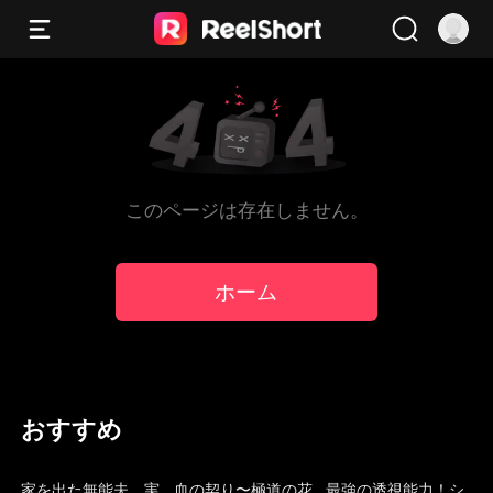
このページは存在しません。
ホーム
おすすめ
吹き替え
トレンド
吹き替え
家を出た無能夫、実
血の契り〜極道の花
最強の透視能力！シ