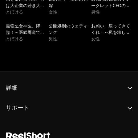
は大企業の若き大社
嫁
ークレットCEOの華
長でした
とぼける
女性
麗なる学園無双
男性
トレンド
吹き替え
トレンド
最強乞食神医、降
公開処刑のウェディ
お願い、戻ってきて
臨！～医武両道で圣
ング
くれ！～私を壊した
女を救う逆転無双～
とぼける
男性
兄たちの狂気的な後
女性
悔～
詳細
サポート