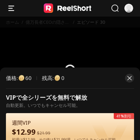
ホーム
/
億万長者CEOの隠され
/
エピソード 30
た欲望
価格
:
残高
:
60
0
VIPで全シリーズを無料で解放
こちらは有料のエピソードです。視
自動更新。いつでもキャンセル可能。
聴いただくには解放が必要です。
41%割引
週間VIP
$
12.99
60
今すぐ解放
$
21.99
初週は$12.99、その後は$21.99/週。いつでもキャンセル可能。