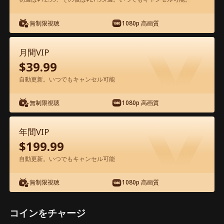
アプリ内で無料視聴可能
無制限視聴
1080p 高画質
月間VIP
$
39.99
自動更新。いつでもキャンセル可能
無制限視聴
1080p 高画質
エピソード30 - 億万長者CEOの隠された
欲望 映画フル
年間VIP
$
199.99
0-49
50-68
全エピソード
自動更新。いつでもキャンセル可能
無制限視聴
1080p 高画質
30
31
32
33
34
3
コインをチャージ