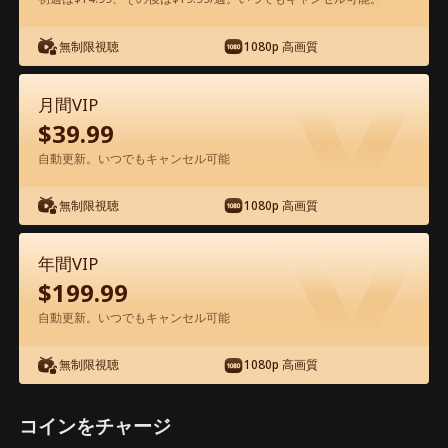
無制限視聴
1080p 高画質
アプリ内で無料視聴可能
月間VIP
$
39.99
自動更新。いつでもキャンセル可能
無制限視聴
1080p 高画質
エピソード30 - 君主、側室は再婚 映画フ
年間VIP
ル
$
199.99
自動更新。いつでもキャンセル可能
0-49
50-99
100
全エピソード
無制限視聴
1080p 高画質
30
31
32
33
34
3
コインをチャージ