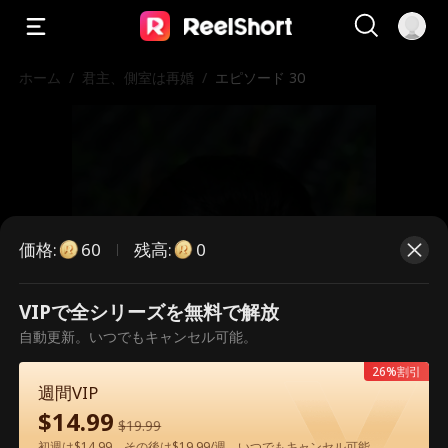
ホーム
/
君主、側室は再婚
/
エピソード 30
価格
:
残高
:
60
0
VIPで全シリーズを無料で解放
こちらは有料のエピソードです。視
自動更新。いつでもキャンセル可能。
聴いただくには解放が必要です。
26%割引
週間VIP
$
14.99
$
19.99
60
今すぐ解放
初週は$14.99、その後は$19.99/週。いつでもキャンセル可能。