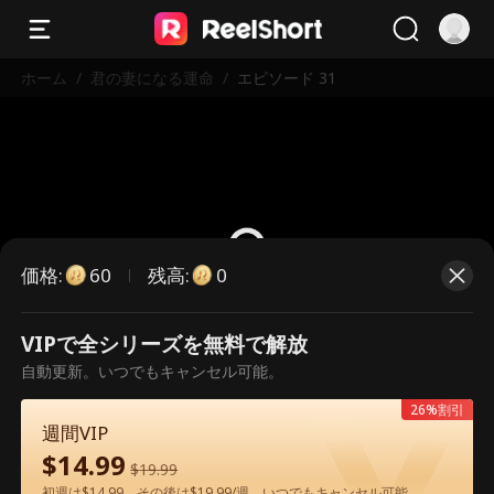
ホーム
/
君の妻になる運命
/
エピソード 31
価格
:
残高
:
60
0
VIPで全シリーズを無料で解放
こちらは有料のエピソードです。視
自動更新。いつでもキャンセル可能。
聴いただくには解放が必要です。
26%割引
週間VIP
$
14.99
60
今すぐ解放
$
19.99
初週は$14.99、その後は$19.99/週。いつでもキャンセル可能。